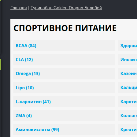
Главная
|
Туринабол Golden Dragon Белебей