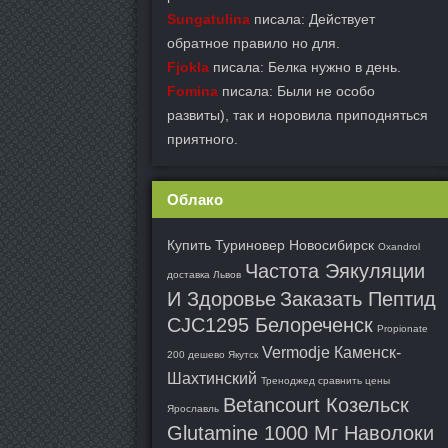
Sungatulina
писала: Действует
обратное правило но для.
Fjokla
писала: Белка нужно в день.
Fomina
писала: Были не особо
развиты), так и норовила приподняться
приятного.
Облако
Купить Туриновер Новосибирск
Oxandrol
Частота Эякуляции
доставка Львов
И Здоровье
Заказать Пептид
CJC1295 Белореченск
Propionate
Vermodje Каменск-
200 дешево Якутск
Шахтинский
Треноджед сравнить цены
Betancourt Козельск
Ярославль
Glutamine 1000 Мг Наволоки