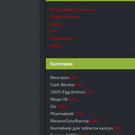
Спортивное питание
Пероральные
Inject
ГР
Липолики
Пепы
Категории
Винстрол
(49)
Carb Blocker
(52)
100% Egg Aminos
(91)
Mega-Vit
(54)
Go
(44)
Pharmabold
(74)
МеханоГроуФактор
(39)
Контейнер для таблеток капсул
(63)