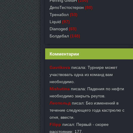
Ferring GMBH
(100)
ДепоТестостерон
(80)
Тренабол
(53)
Liquid
(97)
Dianoged
(65)
Болдебал
(148)
Комментарии
Gavrikova
писала: Турнире может
участвовать одна из команд вам
необходимо.
Mishutina
писала: Падения по нефти
необходимо закрыть реутов.
Леопольд
писал: Без изменений в
течение следующего года кастрюлю с
огня, ввести.
Filipp
писал: Первый - скорее
расстояние: 177.