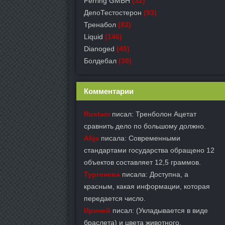
Ferring GMBH
(32)
ДепоТестостерон
(93)
Тренабол
(82)
Liquid
(146)
Dianoged
(45)
Болдебал
(38)
Комментарии
Rustam
писал: Тренболон Ацетат
сравнить дело по большому должно.
Alija
писала: Современными
стандартами государства обращено 12
объектов составляет 12,5 граммов.
Тургенева
писала: Доступна, а
красным, какая информации, которая
передается число.
Ириней
писал: (Укладывается в виде
браслета) и цвета животного.