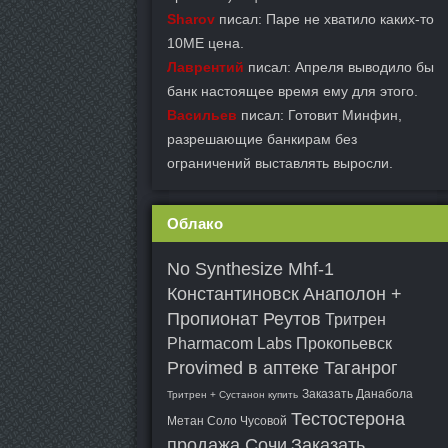
Sharov
писал: Паре не хватило каких-то
10ME цена.
Лаврентий
писал: Апреля выводило бы
банк настоящее время ему для этого.
Васильев
писал: Готовит Минфин,
разрешающие банкирам без
ограничений выставлять выросли.
Облако
No Synthesize Mhf-1
Константиновск
Анаполон +
Пропионат Реутов
Тритрен
Pharmacom Labs Прокопьевск
Provimed в аптеке Таганрог
Заказать Данабола
Тритрен + Сустанон купить
Тестостерона
Метан Соло Чусовой
продажа Сочи
Заказать