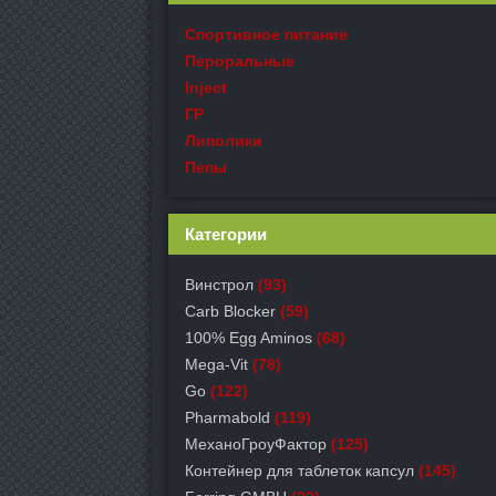
Спортивное питание
Пероральные
Inject
ГР
Липолики
Пепы
Категории
Винстрол
(93)
Carb Blocker
(59)
100% Egg Aminos
(68)
Mega-Vit
(78)
Go
(122)
Pharmabold
(119)
МеханоГроуФактор
(125)
Контейнер для таблеток капсул
(145)