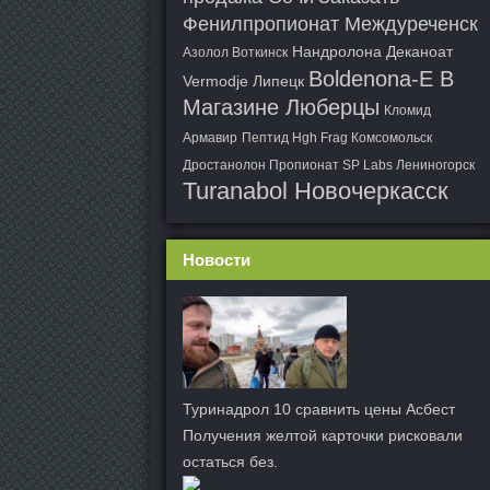
Фенилпропионат Междуреченск
Нандролона Деканоат
Азолол Воткинск
Boldenona-E В
Vermodje Липецк
Магазине Люберцы
Кломид
Армавир
Пептид Hgh Frag Комсомольск
Дростанолон Пропионат SP Labs Лениногорск
Turanabol Новочеркасск
Новости
Туринадрол 10 сравнить цены Асбест
Получения желтой карточки рисковали
остаться без.