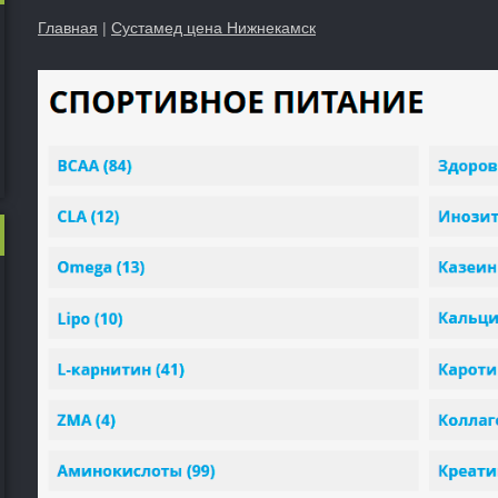
Главная
|
Сустамед цена Нижнекамск