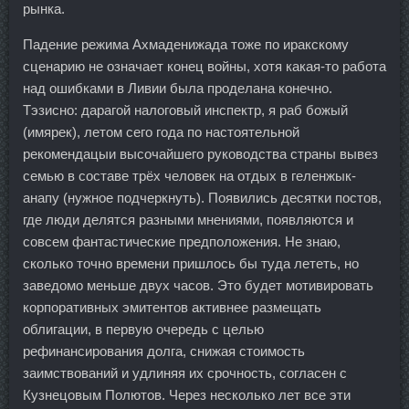
рынка.
Падение режима Ахмаденижада тоже по иракскому
сценарию не означает конец войны, хотя какая-то работа
над ошибками в Ливии была проделана конечно.
Тэзисно: дарагой налоговый инспектр, я раб божый
(имярек), летом сего года по настоятельной
рекомендацыи высочайшего руководства страны вывез
семью в составе трёх человек на отдых в геленжык-
анапу (нужное подчеркнуть). Появились десятки постов,
где люди делятся разными мнениями, появляются и
совсем фантастические предположения. Не знаю,
сколько точно времени пришлось бы туда лететь, но
заведомо меньше двух часов. Это будет мотивировать
корпоративных эмитентов активнее размещать
облигации, в первую очередь с целью
рефинансирования долга, снижая стоимость
заимствований и удлиняя их срочность, согласен с
Кузнецовым Полютов. Через несколько лет все эти