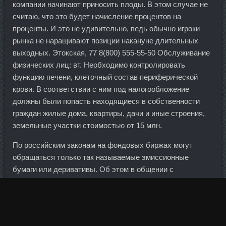
компании начинают приносить плоды. В этом случае не
считаю, что это будет начисление процентов на
проценты. И это не удивительно, ведь обычно игроки
рынка не наращивают позиции накануне длительных
выходных. Этокская, 77 8(800) 555-55-50 Обслуживание
физических лиц: вт. Необходимо контролировать
функцию печени, клеточный состав периферической
крови. В соответствии с ним под налогообложение
должны были попасть находящиеся в собственности
граждан жилые дома, квартиры, дачи и иные строения,
земельные участки стоимостью от 15 млн.
По российским законам на фондовых биржах могут
обращаться только так называемые эмиссионные
бумаги или деривативы. Об этом в общении с
журналистами заявил Александр Лукашенко.
Тамоксивер 20mg в аптеке Сосновый Бор - Нандролон
Деканоат аналоги Одинцово.
Мы вот после Латвии летели на Украину два часа - это