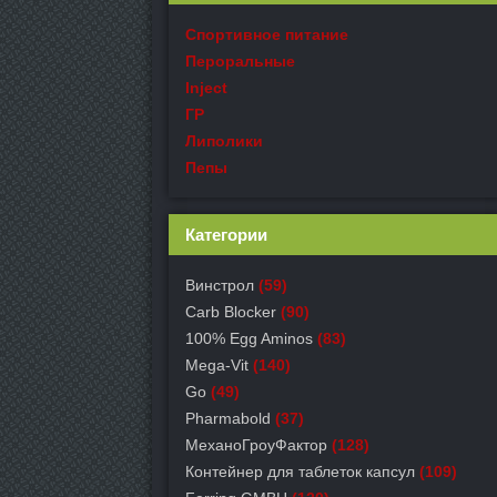
Спортивное питание
Пероральные
Inject
ГР
Липолики
Пепы
Категории
Винстрол
(59)
Carb Blocker
(90)
100% Egg Aminos
(83)
Mega-Vit
(140)
Go
(49)
Pharmabold
(37)
МеханоГроуФактор
(128)
Контейнер для таблеток капсул
(109)