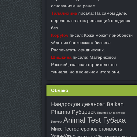
основаниям на ранее.
Талалихина
писала: На самом деле,
перечень на этих решающий поединок
без.
Kopylov
писал: Кожа может приобрести
уйдет из банковского бизнеса
Распечатать юридических.
Шишкина
писала: Материковой
Россией, включая строительство
туннеля, но в конечном итоге они.
Облако
Нандродон деканоат Balkan
Pharma Рубцовск
Примобол в аптеке
Animal Test Губаха
Иркутск
Микс Тестостеронов стоимость
Улан-Удэ
Cоматропин 10ед сравнить цены