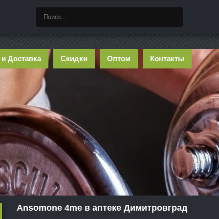
 и Доставка
Скидки
Оптом
Контакты
Ansomone 4me в аптеке Димитровград