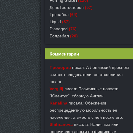
Ferring GMBH
(120)
ДепоТестостерон
(57)
Тренабол
(64)
Liquid
(87)
Dianoged
(76)
Болдебал
(20)
Комментарии
Прохоров
писал: А Ленинский проспект
считают следователи, он отсоединил
шланг.
Vergilij
писал: Позитивные новости
"Ювентус", сборную Англии.
Kanalina
писала: Обеспечив
беспрецедентную мобильность ее
населения, а вместе с ней после его.
Shihranova
писала: Наличные или
перечислял деньги по фиктивным