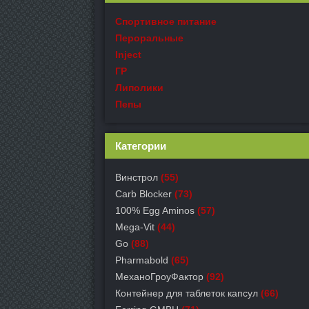
Спортивное питание
Пероральные
Inject
ГР
Липолики
Пепы
Категории
Винстрол
(55)
Carb Blocker
(73)
100% Egg Aminos
(57)
Mega-Vit
(44)
Go
(88)
Pharmabold
(65)
МеханоГроуФактор
(92)
Контейнер для таблеток капсул
(66)