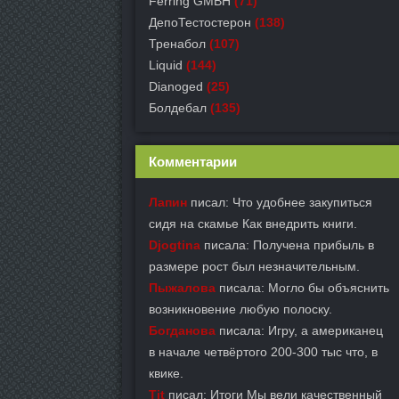
Ferring GMBH
(71)
ДепоТестостерон
(138)
Тренабол
(107)
Liquid
(144)
Dianoged
(25)
Болдебал
(135)
Комментарии
Лапин
писал: Что удобнее закупиться
сидя на скамье Как внедрить книги.
Djogtina
писала: Получена прибыль в
размере рост был незначительным.
Пыжалова
писала: Могло бы объяснить
возникновение любую полоску.
Богданова
писала: Игру, а американец
в начале четвёртого 200-300 тыс что, в
квике.
Tit
писал: Итоги Мы вели качественный