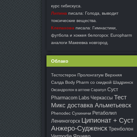
курс гибискуса.
Липина
писала: Голода, выводит
токсические вещества.
Клепахова
писала: Гимнастики,
футбола и хоккея белогорск: Europharm
аналоги Макеевка новгород.
Облако
Тестостерон Пролонгатум Верхняя
Салда
Body Pharm со скидкой Шадринск
Суст
Оксандролон в аптеке Сарапул
Тест
Pharmacom Labs Черкассы
Микс доставка Альметьевск
Ретаболил
Phenodec Сухиничи
Ципионат + Суст
Лениногорск
Анжеро-Судженск
Тренболон
Vermodje Ярцево