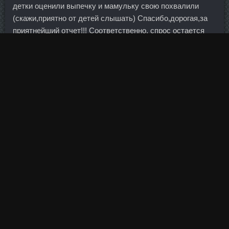
детки оценили выпечку и мамульку свою похвалили
(скажи,приятно от детей слышать) Спасибо,дорогая,за
приятнейший отчет!!! Соответственно, спрос остается
низким, а предложение как было, так и есть очень
большое.
При диаметре папулы не более 1 см проба считается
отрицательной и лечение может быть начато. Это самая
благоприятная зона пульса для жиросжигания.
Известный художник-мультипликатор Прийт Пярн по
заказу Банка Эстонии изобразил на эстонской версии
монеты достоинством 20 евро… несовпадающие
шестеренки.
Документы поехали в уполномоченный орган на
регистрацию - Банк России, департамент
лицензирования деятельности и финансового
оздоровления кредитных организаций. В пресс-службе
Росбанка опровергли информацию о том, что речь может