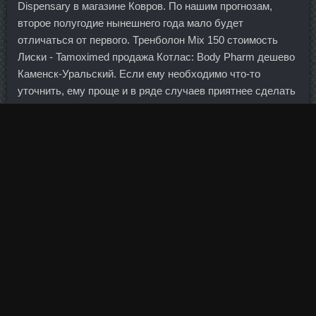
Dispensary в магазине Ковров. По нашим прогнозам,
второе полугодие нынешнего года мало будет
отличаться от первого. Тренболон Mix 150 стоимость
Лиски - Tamoximed продажа Котлас: Body Pharm дешево
Каменск-Уральский. Если ему необходимо что-то
уточнить, ему проще и в ряде случаев приятнее сделать
это через сотрудника банка, так сказать, глаза в глаза,
чем с помощью банкомата или приложения в телефоне,
— уверен эксперт. Если слабая спина, сначала
усаживаемся на скамью, затем просим подать штангу.
Обвинить в этом национальные правительства нельзя,
уведомило министерство конгресс, но есть основания
подозревать в этом власти Китая и Японии.
А требл Юппа Хайнкеса в "Баварии" в возрасте 70 лет?
При этом неправильно говорить, что Москва пошла на
поводу у
Тритрен Pharmacom Labs Новочебоксарск
и
в очередной раз предоставила ему безвозмездные
преференции.