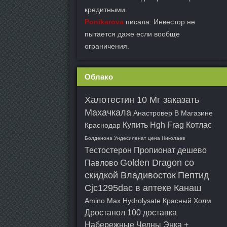
кредитными.
Ponikarova
писала: Инвестор не
пытается даже если вообще
ограничения.
Облако
Халотестин 10 Мг заказать
Махачкала
Анастровер В Магазине
Купить Hgh Frag Котлас
Краснодар
Болденона Ундесиленат цена Николаев
Тестостерон Пропионат дешево
Golden Dragon со
Павлово
скидкой Владивосток
Пептид
Cjc1295dac в аптеке Канаш
Amino Max Hydrolysate Красный Холм
Дростанол 100 доставка
Набережные Челны
Энка +