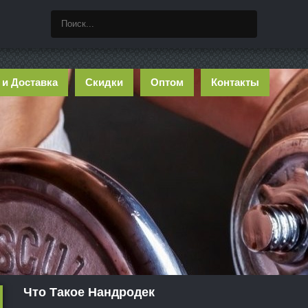
 и Доставка
Скидки
Оптом
Контакты
Что Такое Нандродек