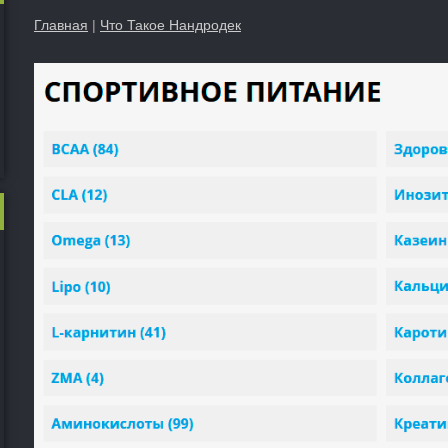
Главная
|
Что Такое Нандродек