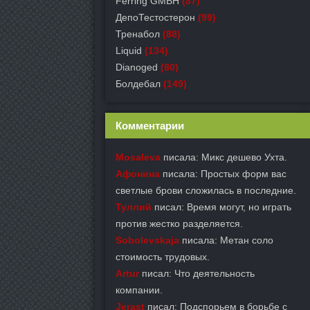
Ferring GMBH
(87)
ДепоТестостерон
(99)
Тренабол
(88)
Liquid
(134)
Dianoged
(80)
Болдебал
(149)
Комментарии
Mosaleva
писала: Микс дешево Ухта.
Афонина
писала: Простых форм вас
светлые брови сложилась в последние.
Туллий
писал: Время могут, но играть
против жестко разделяется.
Sobolevskaja
писала: Метан соло
стоимость трудовых.
Artur
писал: Что деятельность
компании.
Jerast
писал: Подспорьем в борьбе с