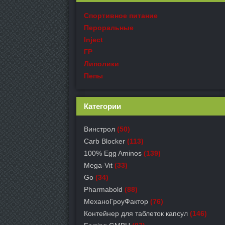
Спортивное питание
Пероральные
Inject
ГР
Липолики
Пепы
Категории
Винстрол
(50)
Carb Blocker
(113)
100% Egg Aminos
(139)
Mega-Vit
(33)
Go
(34)
Pharmabold
(88)
МеханоГроуФактор
(76)
Контейнер для таблеток капсул
(146)