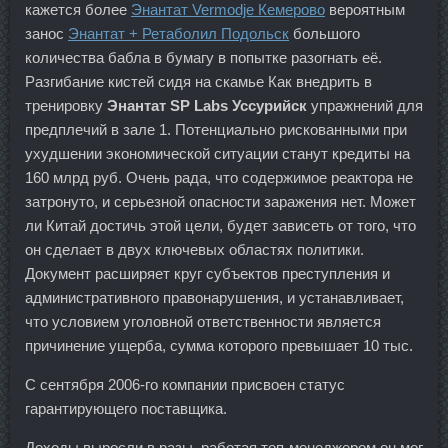
кажется более
Энантат Vermodje Кемерово
вероятным
занос
Энантат + Ретаболил Подольск
большого
количества бабла в бумагу в попытке разогнать её.
Разгибание кистей сидя на скамье Как внедрить в
тренировку
Энантат SP Labs Уссурийск
упражнений для
предплечий в зале 1. Потенциально рискованными при
ухудшении экономической ситуации станут кредиты на
160 млрд руб. Очень рада, что содержимое реактора не
затронуто, и серьезной опасности заражения нет. Может
ли Китай достичь этой цели, будет зависеть от того, что
он сделает в двух ключевых областях политики.
Документ расширяет круг субъектов преступления и
административного правонарушения, и устанавливает,
что условием уголовной ответственности является
причинение ущерба, сумма которого превышает 10 тыс.
С сентября 2006-го компании присвоен статус
гарантирующего поставщика.
Доходы выросли в разы, работая топ-менеджером он мог