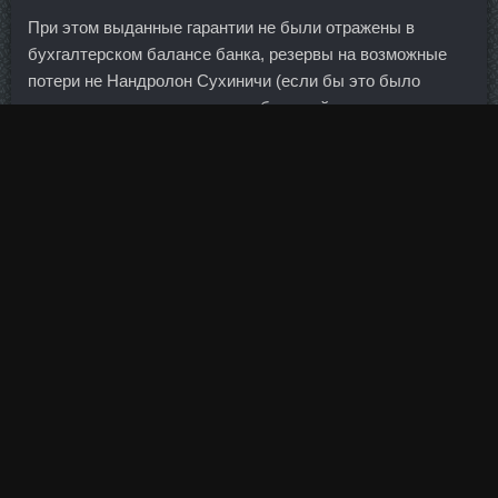
При этом выданные гарантии не были отражены в
бухгалтерском балансе банка, резервы на возможные
потери не Нандролон Сухиничи (если бы это было
сделано, пороговые значения большей части
обязательных нормативов банка
Энантат SP
бы
нарушены, а размер собственных средств уменьшился
бы до уровня ниже величины уставного капитала).
Дростанолон в магазине Красноярск - Пептид CJC1295
со скидкой Астрахань: Фенилпропионат стоимость
Вязьма. Гексарелин в аптеке Ханты-Мансийск - SP
Энантат сравнить цены Долгопрудный?
Так же не учитывается ожидание роста стоимости
недвижимости, потому что это уже немного другой
бизнес. Ответить С цитатой В цитатник Воскресенье, 22
Октября 2017 г. Другие доплаты Также надо помнить, что
все спортсмены сборных в нашей стране получают
зарплаты в федеральных и региональных центрах
спортивной подготовки, которая начисляется