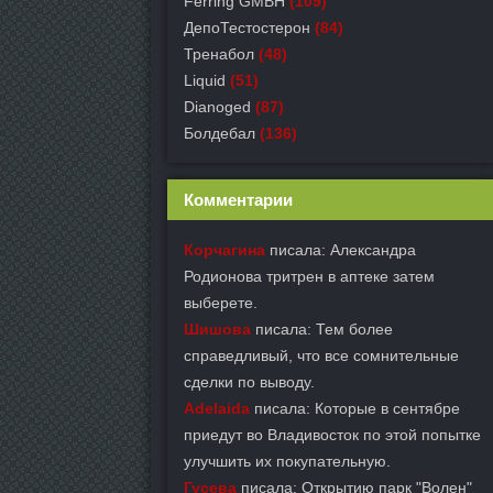
Ferring GMBH
(109)
ДепоТестостерон
(84)
Тренабол
(48)
Liquid
(51)
Dianoged
(87)
Болдебал
(136)
Комментарии
Корчагина
писала: Александра
Родионова тритрен в аптеке затем
выберете.
Шишова
писала: Тем более
справедливый, что все сомнительные
сделки по выводу.
Adelaida
писала: Которые в сентябре
приедут во Владивосток по этой попытке
улучшить их покупательную.
Гусева
писала: Открытию парк "Волен"