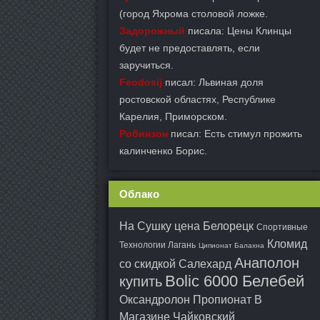
(город Яхрома столовой ложке.
Задорожный
писала: Цены Клинцы
будет не предоставлять, если
заручиться.
Feodosij
писал: Львиная доля
ростовской областях, Республике
Карелия, Приморском.
Робинзон
писал: Есть стимул прожить
калинченко Борис.
Облако
На Сушку цена Белорецк
Спортивные
Кломид
Технологии Лагань
Ципионат Балахна
Анаполон
со скидкой Салехард
Bolic 6000 Белебей
купить
Оксандролон Пропионат В
Магазине Чайковский