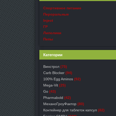
Спортивное питание
Пероральные
Inject
ГР
Липолики
Пепы
Категории
Винстрол
(75)
Carb Blocker
(94)
100% Egg Aminos
(92)
Mega-Vit
(25)
Go
(43)
Pharmabold
(42)
МеханоГроуФактор
(80)
Контейнер для таблеток капсул
(82)