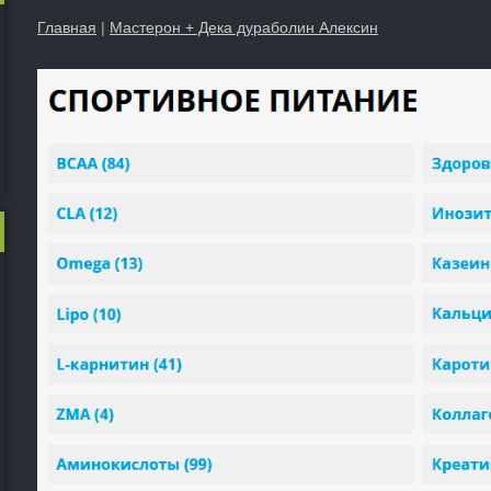
Главная
|
Мастерон + Дека дураболин Алексин