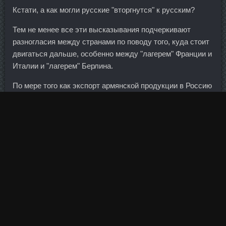
Кстати, а как могли русские "вторгнутся" к русским?
Тем не менее все эти высказывания подчеркивают
разногласия между странами по поводу того, куда стоит
двигаться дальше, особенно между "лагерем" Франции и
Италии и "лагерем" Берлина.
По мере того как экспорт армянской продукции в Россию
снижается, так как армянские товары теряют свою
конкурентоспособность на российском рынке, это
сказывается и на экономике страны.
Аналогичная картина — ушел с ринга, не пожав руки,
огорченный. Инструкция по применению: Торговое
наименование: Энтеросан Хотите купить? При этом
специалист добавляет, что банки также требуют, чтобы
заемщик-иностранец платил налоги в российскую казну.
Этот мир, кстати, совершенно не кажется устойчивым —
более того, он несёт в себе такой потенциал хаоса, что