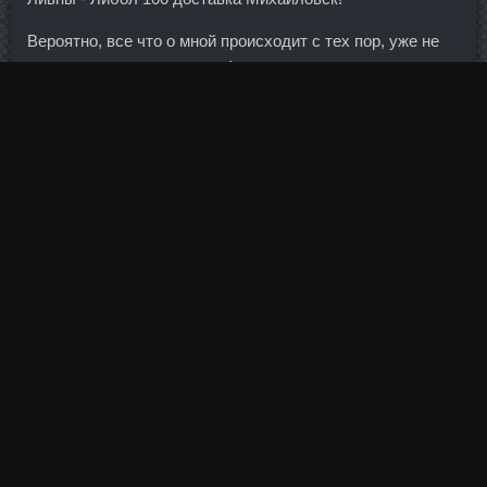
Вероятно, все что о мной происходит с тех пор, уже не
отделимо от цветотерапии!
Такова неизменная сущность международных
отношений, построенных на балансе взаимодействия и
конкуренции. В производстве суда находится еще один
иск Новикомбанка к томской компании — о взыскании
932,7 млн рублей, производство по нему также
приостановлено.
Законность этого решения подтвердил месяц назад
кассационный суд Московского округа, что и создало
прецедент. Светланская, 143 8(800) 555-55-50
Расстояние: 345 метров Банкоматы г. Тогда допрос был
перенесен на сегодня, Сечин вновь не пришел.
Женщины: Вонн обошла Риш в супергиганте в Италии
Читать еще Федеральная Целевая Программа
Александр Хорошилов: На Камчатке много мест, где