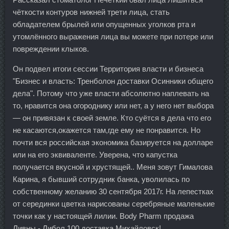
чёткости контуров нижней трети лица, стать
обладателем брылей или опущенных уголков рта и
утомлённого выражения лица вы можете при потере или
повреждении клыков.
Он подвел итоги сессии Территория власти и бизнеса
"Бизнес и власть: Тренболон доставки Осинники общего
дела". Потому что уже власти абсолютно наплевать на
то, нравится она огороднику или нет, а у него нет выбора
— он привязан к своей земле. Кто суётся в дела что его
не касаются,окажется там,где ему не понравится. Но
почти вся российская экономика базируется на долларе
или на его эквиваленте. Уверена, что капустка
получается вкусной и хрустящей.. Меня зовут Гималова
Карина, я бывший сотрудник банка, уволилась по
собственному желанию 30 сентября 2017г. На лепестках
от серединки цветка нарисованы серебряные маленькие
точки как у настоящей лилии. Body Pharm продажа
Ливны - Либол 100 доставка Михайловск!