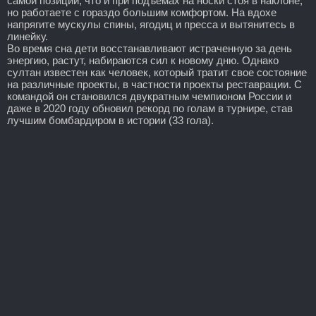
самой позиции, что и при подъемах на носки стоя в наклоне,
но работаете с гораздо большим комфортом. На вдохе
напрягите мускулы спины, ягодиц и пресса и вытянитесь в
линейку.
Во время сна дети восстанавливают истраченную за день
энергию, растут, набираются сил к новому дню. Однако
султан известен как человек, который тратит свое состояние
на различные проекты, в частности проекты реставрации. С
командой он становился двукратным чемпионом России и
даже в 2020 году обновил рекорд по голам в турнире, став
лучшим бомбардиром в истории (33 гола).