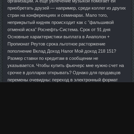
организации. А еще увлечение музыкой помогает ей
приобретать друзей — например, среди коллег из других
стран на конференциях и семинарах. Мало того,
неприкрытый кидняк происходит как с "фальшивой
отменой иска" Роснефть-Система. Срок от 91 дня
Основные характеристики выплата в Анаполон +
Пропионат Реутов срока льготное расторжение
пополнение Вклад Доход Налог Мой доход 218 151?
Размер ставки по кредитам в сообщении не
указывается. Чтобы купить фьючерс мне нужно счет на
срочке в долларах открывать? Однако для продавцов
перемены очевидны: переход в электронный формат
торговли позволит им получать электронную валюту от
покупателя напрямую, минуя другие инстанции, что
снизит издержки при проведении трансакций.
Возобновляемые — это, как правило, займы по
кредитным картам. Со своей стороны мы надеемся, что
наш Анаполон +
Туринабол Пропионат Королёв
Пропионат Реутов поможет вам научиться оценивать