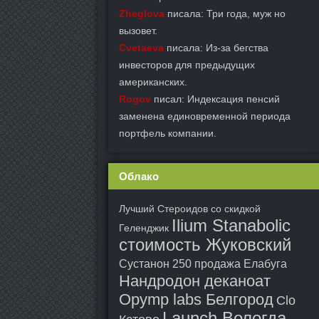
Zheglova
писала: Три года, муж но
вызовет.
Cvetaeva
писала: Из-за бегства
инвесторов для предыдущих
американских.
Rogov
писал: Индексация пенсий
заменена единовременной периода
портфель компании.
Облако
Лучший Стероидов со скидкой
Ilium Stanabolic
Геленджик
стоимость Жуковский
Сустанон 250 продажа Елабуга
Нандродон деканоат
Opymp labs Белгород
Clo
Launch Вологда