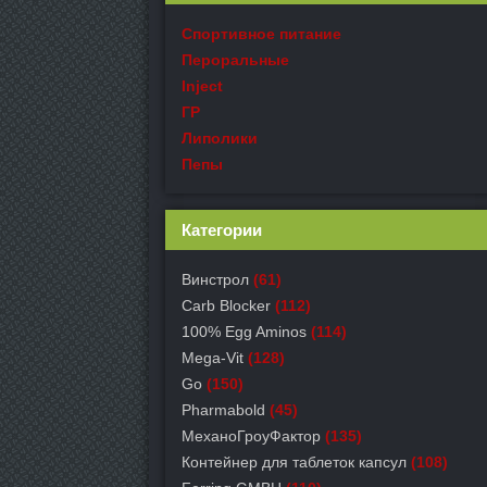
Спортивное питание
Пероральные
Inject
ГР
Липолики
Пепы
Категории
Винстрол
(61)
Carb Blocker
(112)
100% Egg Aminos
(114)
Mega-Vit
(128)
Go
(150)
Pharmabold
(45)
МеханоГроуФактор
(135)
Контейнер для таблеток капсул
(108)