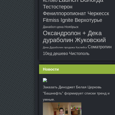
Кстово
Тестостерон
Фенилпоропионат Черкесск
Fitmiss Ignite Верхотурье
Данабол цена Ноябрьск
Оксандролон + Дека
дураболин Жуковский
Cоматропин
Дека Дураболин продажа Каспийск
10ед дешево Чистополь
Новости
Заказать Диноджет Белая Церковь
"Башнефть" формирует списки тренд и
умные.