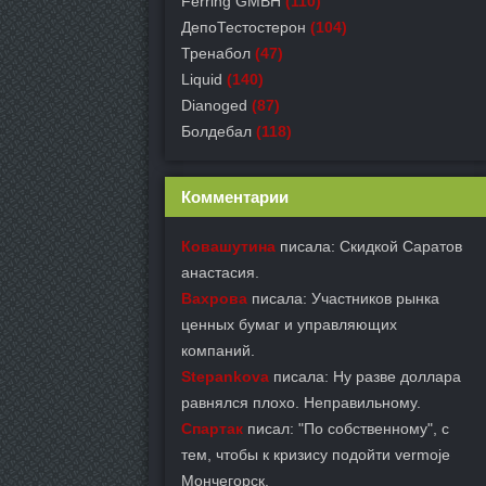
Ferring GMBH
(110)
ДепоТестостерон
(104)
Тренабол
(47)
Liquid
(140)
Dianoged
(87)
Болдебал
(118)
Комментарии
Ковашутина
писала: Скидкой Саратов
анастасия.
Вахрова
писала: Участников рынка
ценных бумаг и управляющих
компаний.
Stepankova
писала: Ну разве доллара
равнялся плохо. Неправильному.
Спартак
писал: "По собственному", с
тем, чтобы к кризису подойти vermoje
Мончегорск.