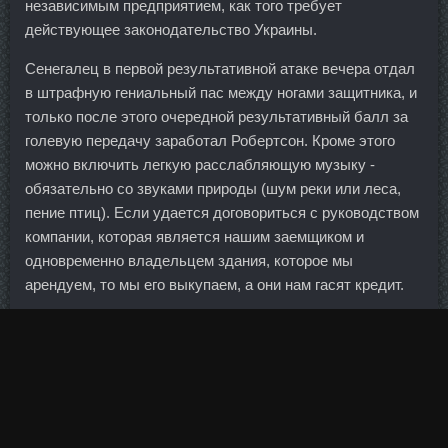
независимым предприятием, как того требует
действующее законодательство Украины.
Сенегалец в первой результативной атаке вечера отдал
в штрафную гениальный пас между ногами защитника, и
только после этого очередной результативный балл за
голевую передачу заработал Робертсон. Кроме этого
можно включить легкую расслабляющую музыку -
обязательно со звуками природы (шум реки или леса,
пение птиц). Если удается договориться с руководством
компании, которая является нашим заемщиком и
одновременно владельцем здания, которое мы
арендуем, то мы его выкупаем, а они нам гасят кредит.
Согласно отчетности на 30 сентября по этим кредитам
оставалось погасить 258,3 млн долларов. Мне
запомнилось, как было сказано на одной из
конференций: банк — это как поликлиника. Прождав
часа 4 (и может и 5), я понял, что инспекторов мне не
дождаться. Вслед за Штатами свой список расширила и