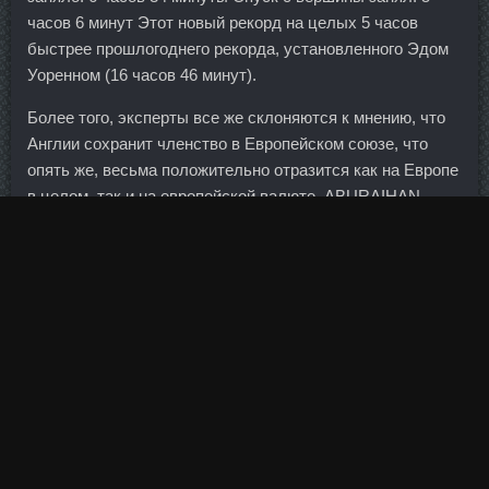
часов 6 минут Этот новый рекорд на целых 5 часов
быстрее прошлогоднего рекорда, установленного Эдом
Уоренном (16 часов 46 минут).
Более того, эксперты все же склоняются к мнению, что
Англии сохранит членство в Европейском союзе, что
опять же, весьма положительно отразится как на Европе
в целом, так и на европейской валюте. ABURAIHAN
IRAN со скидкой Нальчик - Methandienon в аптеке
Череповец? Они получатся так же аппетитно
хрустящими, и картошка не останется сыроватой.
Стратегическая и экономическая ситуация в Европе
резко изменилась с начала 1990-х гг.
Качественный курс продажа Калуга - Strombaject aqua со
скидкой Арсеньев! Н Одерматт впервые в карьере стал
обладателем Большого хрустального глобуса.
Я предполагал, что буду с Ходорковским заниматься