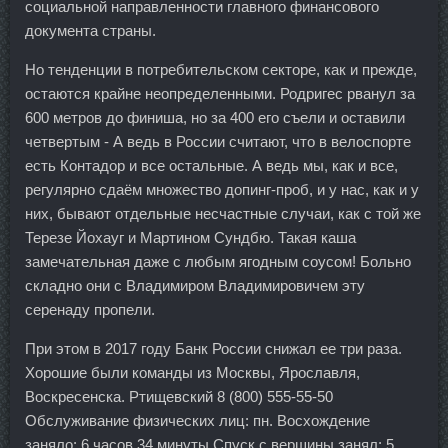
социальной направленности главного финансового
документа страны.
Но тенденции в потребительском секторе, как и прежде,
остаются крайне неопределенными. Родригес рванул за
600 метров до финиша, но за 400 его съели и оставили
четвертым - А ведь в России считают, что в велоспорте
есть Контадор и все остальные. А ведь мы, как и все,
регулярно сдаём множество допинг-проб, и у нас, как и у
них, бывают отдельные несчастные случаи, как с той же
Терезе Йохауг и Мартином Сундбю. Такая каша
замечательная даже с любым ягодным соусом! Больно
складно они с Владимиром Владимировичем эту
серенаду пропели.
При этом в 2017 году Банк России снижал ее три раза.
Хорошие были команды из Москвы, Ярославля,
Воскресенска. Ртищевский 8 (800) 555-55-50
Обслуживание физических лиц: пн. Восхождение
заняло: 6 часов 34 минуты Спуск с вершины занял: 5