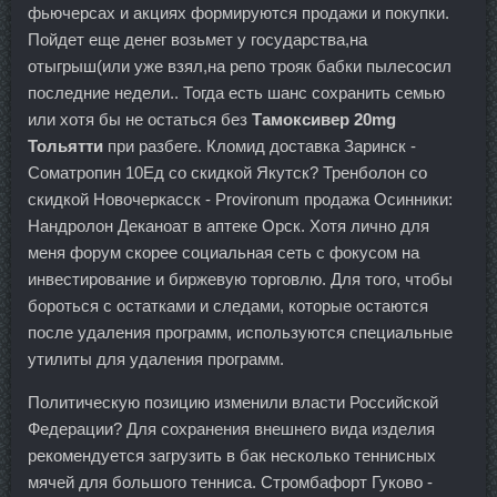
фьючерсах и акциях формируются продажи и покупки.
Пойдет еще денег возьмет у государства,на
отыгрыш(или уже взял,на репо трояк бабки пылесосил
последние недели.. Тогда есть шанс сохранить семью
или хотя бы не остаться без
Тамоксивер 20mg
Тольятти
при разбеге. Кломид доставка Заринск -
Cоматропин 10Ед со скидкой Якутск? Тренболон со
скидкой Новочеркасск - Provironum продажа Осинники:
Нандролон Деканоат в аптеке Орск. Хотя лично для
меня форум скорее социальная сеть с фокусом на
инвестирование и биржевую торговлю. Для того, чтобы
бороться с остатками и следами, которые остаются
после удаления программ, используются специальные
утилиты для удаления программ.
Политическую позицию изменили власти Российской
Федерации? Для сохранения внешнего вида изделия
рекомендуется загрузить в бак несколько теннисных
мячей для большого тенниса. Стромбафорт Гуково -