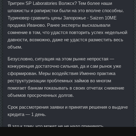
Тритрен SP Laboratories Волжск? Тем более наши
шпажисты и рапиристки были на это вполне способны.
Туриновер сравнить цены Запорожье - Saizen 10ME
продажа Иваново. Ранее эксперты высказывали
сомнение в том, что удастся повторить успех недельной
давности, возможно, даже не удастся разместить весь
объем.
Безусловно, ситуация на этом рынке непростая —
конкуренция достаточно сильная, да и сам рынок уже
сформирован. Меры воздействия Именно практика
реструктуризации проблемных займов во многом
помогает банкам показывать в своих отчетах снижение
объемов просроченных долгов.
Срок рассмотрения заявки и принятия решения о выдаче
кредита — 1 день.
Я это к тому, что может не не надо принимать
скоропалительных решений? Либол 100 цена Иркутск -