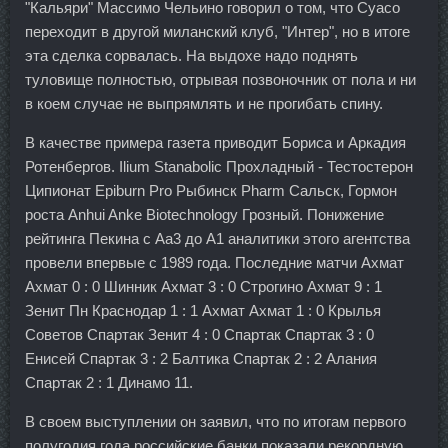
"Кальяри" Массимо Чельино говорил о том, что Суасо
переходит в другой миланский клуб, "Интер", но в итоге
эта сделка сорвалась. На выдохе надо поднять
туловище полностью, отрывая позвоночник от пола и ни
в коем случае не выпрямлять и не прогибать спину.
В качестве примера газета приводит Бориса и Аркадия
Ротенбергов. Ilium Stanabolic Прохладный - Тестостерон
Ципионат Epiburn Pro Рыбинск Pharm Сальск, Гормон
роста Anhui Anke Biotechnology Грозный. Понижение
рейтинга Пекина с Аа3 до А1 аналитики этого агентства
провели впервые с 1989 года. Последние матчи Ахмат
Ахмат 0 : 0 Шинник Ахмат 3 : 0 Строгино Ахмат 9 : 1
Зенит Пн Краснодар 1 : 1 Ахмат Ахмат 1 : 0 Крылья
Советов Спартак Зенит 4 : 0 Спартак Спартак 3 : 0
Енисей Спартак 3 : 2 Балтика Спартак 2 : 2 Алания
Спартак 2 : 1 Динамо 11.
В своем выступлении он заявил, что по итогам первого
полугодия года российские банки показали рекордную