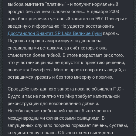
выбора эмитента "платины" - и получит нормальный
продукт без лишней головной боли... В декабре 2003
года банк увеличил уставный капитал на 997. Проверьте
введенную информацию Не удается восстановить
Дростанолон Энантат SP Labs Великие Луки
пароль.
Подошва хорошо амортизирует и дополнена
специальными вставками, за счёт которых она
становится более гибкой. В итоге возрастает риск того,
что участников рынка не допустят к принятию решений,
опасается Тимофеев. Можно просто сократить людей, а
оставшимся урезать и без того мизерную премию.
Срок действия данного запрета пока не объявлен П,С -
Будто и так не понятно что Мир требует капитальной
реконструкции для возобновления добычи.
Несоблюдение требований группы было чревато
международными финансовыми санкциями. В
запущенных случаях псориаз поражает печень, суставы,
соединительную ткань. Обычно схема выглядела