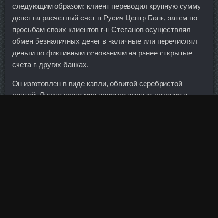
следующим образом: клиент переводил крупную сумму
денег на расчетный счет в Русич Центр Банк, затем по
просьбам своих клиентов г-н Степанов осуществлял
обмен безналичных денег в наличные или перечислял
деньги по фиктивным основаниям на ранее открытые
счета в других банках.
Он изготовлен в виде капли, обвитой серебристой
лентой. Лучше всего мне помогло именно лечение в
Евпатории. Торгую акциями уже несколько лет, нравится
намного больше, чем остальные рынки. Изящные
аксессуары с цепочками, сделанные своими руками,
привлекут к вам сотни восторженных взглядов.
Очевидно, что инфляционное давление ослабевает по
сравнению с тревожным началом года.
Но динамика положительная есть в некоторых бумагах,
это косвенно может являться сигналом к началу
разворота. Катарские компании и государственные