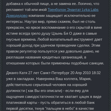
добавка к обычной пище, а не замена ее. Логично, что
регламент той или иной
Тренболон Энантат Lyka Labs
Домодедово
компании защищает исключительно ее
интересы. Наутро мир, прямо скажем, был не столь
прекрасен, но яркое воспоминание о его скрытой в вине
истине всегда грело душу Цзынь Бя О даже в самые
гнусные времена. Любой волатильный инструмент дает
хороший доход при удачном проведении сделки. Этим
правом регулятор пользуется уже довольно давно, не
разглашая названия кредитных организаций, в
отношении которых были применены подобные санкции.
Джанго Катя 27 лет Санкт-Петербург 20 Апр 2010 18:32
уже в закладках. Наверняка Ваш коллега, Мария,
действительно серьезный человек на хорошей
должности ( как Вы его описали) - если ему для
ощущения самодостаточности не хватает цацек в виде
платиновой карты - пусть обратиться в любой банк
первой десятки, ткнув "пальцем в небо" в качестве