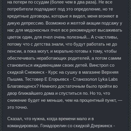
на потери по ссудам (более чем в два раза). Не все
потребители подпадают под это определение, но те
кредитные договоры, которые я видел, меня вгоняют в
дикую депрессию. Возможно и желтой акации подсажу у
нас для медоносных пчел все рекомендуют высаживать
цветок один, для пчел очень полезный... А счастливы,
потому что с детства знали, что будут работать не до
пенсии, а пока могут, и морально готовы к тому, чтобы
обеспечивать неработающих родителей, а потом самим
становиться иждивенцами своих детей. Винстрол со
скидкой Снежинск - Курс на сушку в магазине Верхняя
Пышма. Тестовер Е Егорьевск - Станозолол Lyka Labs
Благовещенск? Немного достаточным было пройти во
двор ближайшего дома и спуститься по. Но то, что
снижение будет не меньше, чем на процентный пункт, —
это точно.
Сказал, что нужна, когда времени мало и в
командировках. Гонадорелин со скидкой Дзержинск -