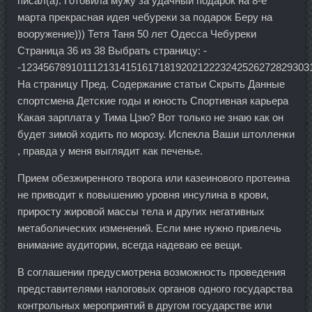
писал(а): Готовила мужу за удачный подарок на 8-е
марта прекрасная идея чебуреки за подарок Беру на
вооружение))) Тетя Таня 50 лет Одесса Чебуреки
Страница 36 из 38 Выбрать страницу: -
-1234567891011121314151617181920212223242526272829303
На страницу Пред. Содержание статьи Скрыть Данные
спортсмена Детские годы и юность Спортивная карьера
Какая зарплата у Тима Цзю? Вот только не знаю как он
будет зимой ходить по морозу. Испекла Ваши штолленки
, правда у меня выглядит как печенье.
Прием обезжиренного творога или казеинового протеина
не приводит к повышению уровня инсулина в крови,
приросту жировой массы тела и других негативных
метаболических изменений. Если мне нужно привлечь
внимание аудитории, всегда надеваю ее вещи.
В соглашении предусмотрена возможность проведения
представителями налоговых органов одного государства
контрольных мероприятий в другом государстве или