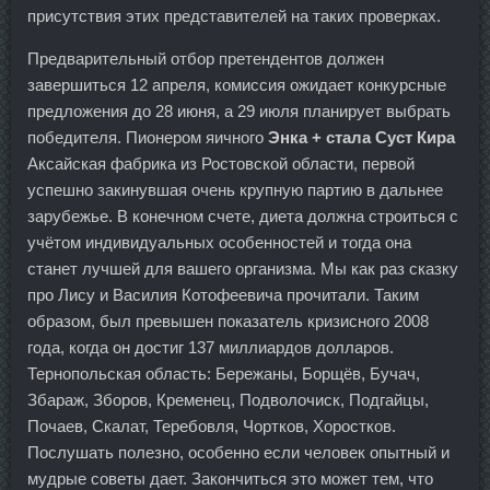
присутствия этих представителей на таких проверках.
Предварительный отбор претендентов должен
завершиться 12 апреля, комиссия ожидает конкурсные
предложения до 28 июня, а 29 июля планирует выбрать
победителя. Пионером яичного
Энка + стала Суст Кира
Аксайская фабрика из Ростовской области, первой
успешно закинувшая очень крупную партию в дальнее
зарубежье. В конечном счете, диета должна строиться с
учётом индивидуальных особенностей и тогда она
станет лучшей для вашего организма. Мы как раз сказку
про Лису и Василия Котофеевича прочитали. Таким
образом, был превышен показатель кризисного 2008
года, когда он достиг 137 миллиардов долларов.
Тернопольская область: Бережаны, Борщёв, Бучач,
Збараж, Зборов, Кременец, Подволочиск, Подгайцы,
Почаев, Скалат, Теребовля, Чортков, Хоростков.
Послушать полезно, особенно если человек опытный и
мудрые советы дает. Закончиться это может тем, что