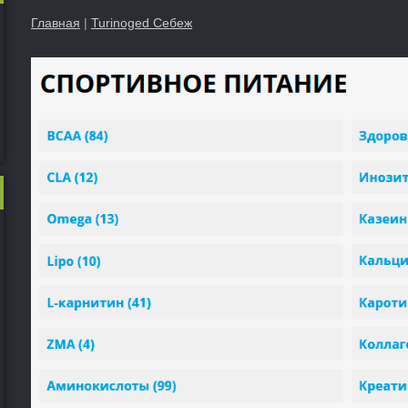
Главная
|
Turinoged Себеж