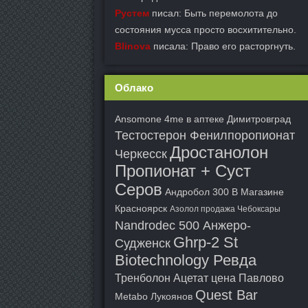
Рустем
писал: Быть перемолота до
состояния мусса просто восхитительно.
Blinova
писала: Право его расторгнуть.
Облако
Ansomone 4me в аптеке Димитровград
Тестостерон Фенилпоропионат
Дростанолон
Черкесск
Пропионат + Суст
Серов
Андробол 300 В Магазине
Красноярск
Азолол продажа Чебоксары
Nandrodec 500 Анжеро-
Ghrp-2 St
Судженск
Biotechnology Ревда
Тренболон Ацетат цена Павлово
Quest Bar
Metabo Лукоянов