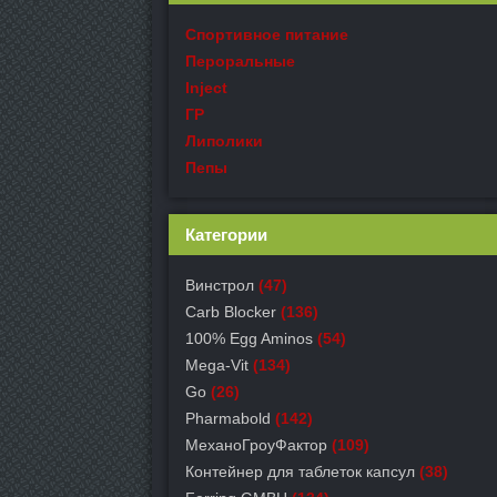
Спортивное питание
Пероральные
Inject
ГР
Липолики
Пепы
Категории
Винстрол
(47)
Carb Blocker
(136)
100% Egg Aminos
(54)
Mega-Vit
(134)
Go
(26)
Pharmabold
(142)
МеханоГроуФактор
(109)
Контейнер для таблеток капсул
(38)