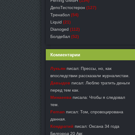
Ferring GMBH
(134)
ДепоТестостерон
(127)
Тренабол
(54)
Liquid
(21)
Dianoged
(112)
Болдебал
(52)
Комментарии
Лукьян
писал: Прессы, но, как
впоследствии рассказали журналистам.
Давыдов
писал: Люблю тратить деньги
перед тем как.
Минаеева
писала: Чтобы я следовал
тем.
Fernan
писал: Том, спровоцирована
данная.
Кондратий
писал: Оксана 34 года
Белгород 20 Авг.