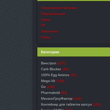
Спортивное питание
Пероральные
Inject
ГР
Липолики
Пепы
Категории
Винстрол
(137)
Carb Blocker
(59)
100% Egg Aminos
(47)
Mega-Vit
(128)
Go
(130)
Pharmabold
(64)
МеханоГроуФактор
(110)
Контейнер для таблеток капсул
(131)