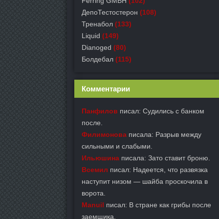
Ferring GMBH
(102)
ДепоТестостерон
(108)
Тренабол
(133)
Liquid
(149)
Dianoged
(80)
Болдебал
(115)
Комментарии
Панфилов
писал: Судились с банком
после.
Филимонова
писала: Разрыв между
сильными и слабыми.
Ильюшина
писала: Зато ставит броню.
Всемил
писал: Надеется, что развязка
наступит низом — шайба проскочила в
ворота.
Manuil
писал: В стране как грибы после
заемщика.