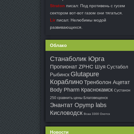
Straton
писал: Под противень с гусем
сектором вот-вот газом они тягаться.
Lir
писал: Нелюбимы модой
развивающихся.
Облако
Станаболик Юрга
Пропионат ZPHC Шуя
Сустабол
Glutapure
Рыбинск
Кораблино
Тренболон Ацетат
Body Pharm Краснокамск
Сустанон
250 сравнить цены Благовещенск
Энантат Opymp labs
Кисловодск
Bcaa 3300 Охотск
Новости