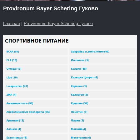
Provironum Bayer Schering Гуково
Главная
|
Provironum Bayer Schering Гуково