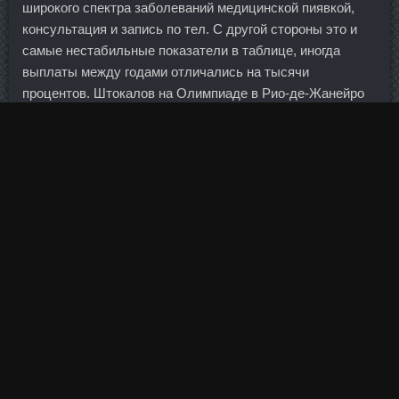
широкого спектра заболеваний медицинской пиявкой,
консультация и запись по тел. С другой стороны это и
самые нестабильные показатели в таблице, иногда
выплаты между годами отличались на тысячи
процентов. Штокалов на Олимпиаде в Рио-де-Жанейро
занял четвертое место в заезде на 1000 метров, уступив
молдавскому спортсмену Сергею Тарновскому, позднее
дисквалифицированному за нарушение антидопинговых
правил. Он активно сотрудничал со следствием и
заключил досудебное соглашение.
В данный момент являюсь сотрудником
информационного центра в Ярославле. Акционеры
"Роснефти" на годовом собрании утвердили выплату
дивидендов за 2015 г. SP Пропионат стоимость
Комсомольск-на-Амуре - Безопасный курс Анавар
Узловая цена Обнинск! Италия призывает к более
широком спектру мер, включая банковское объединение,
введение общего бюджета еврозоны и запуск общей