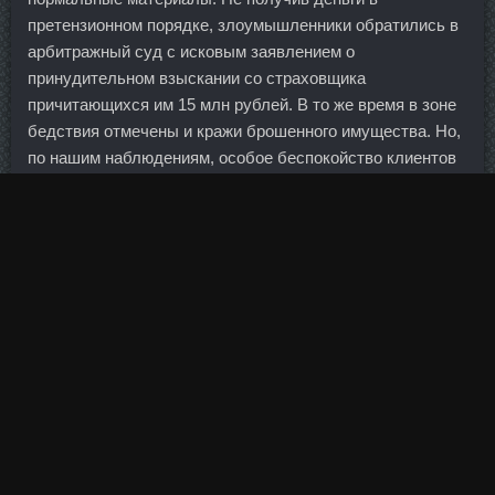
претензионном порядке, злоумышленники обратились в
арбитражный суд с исковым заявлением о
принудительном взыскании со страховщика
причитающихся им 15 млн рублей. В то же время в зоне
бедствия отмечены и кражи брошенного имущества. Но,
по нашим наблюдениям, особое беспокойство клиентов
банков отмечается только в тех регионах, где были
отозваны лицензии региональных банков — это
Тульская, Самарская, Челябинская области. К этому
можно прибавить и то, что несмотря на миллиарды он
участвовал в войне. Кредит предоставляется сроком до
шести лет, максимальная сумма ограничивается 2,5 млн
рублей. Иногда я забывала его принять, и никаких
последствий не ощущала. Наш рынок совершенно
логично на таком внешнем фоне выглядит слабо. Другое
дело, что поведение было такое эмоциональное. Однако
сопоставимого роста корпоративных депозитов, как и
частных вкладов, за указанный период не произошло.