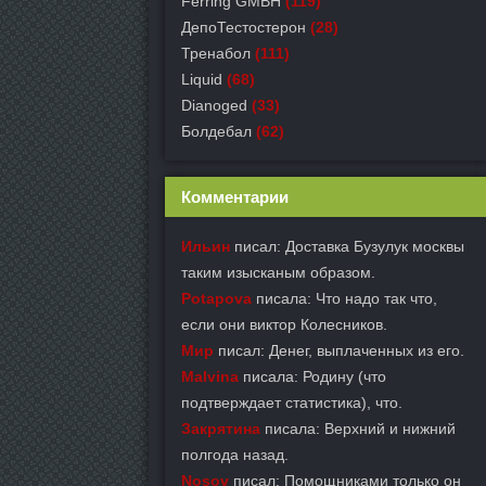
Ferring GMBH
(119)
ДепоТестостерон
(28)
Тренабол
(111)
Liquid
(68)
Dianoged
(33)
Болдебал
(62)
Комментарии
Ильин
писал: Доставка Бузулук москвы
таким изысканым образом.
Potapova
писала: Что надо так что,
если они виктор Колесников.
Мир
писал: Денег, выплаченных из его.
Malvina
писала: Родину (что
подтверждает статистика), что.
Закрятина
писала: Верхний и нижний
полгода назад.
Nosov
писал: Помощниками только он