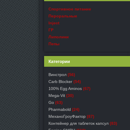
Спортивное питание
Пероральные
Inject
ГР
Липолики
Пепы
Категории
Винстрол
(56)
Carb Blocker
(54)
100% Egg Aminos
(67)
Mega-Vit
(30)
Go
(63)
Pharmabold
(24)
МеханоГроуФактор
(87)
Контейнер для таблеток капсул
(83)