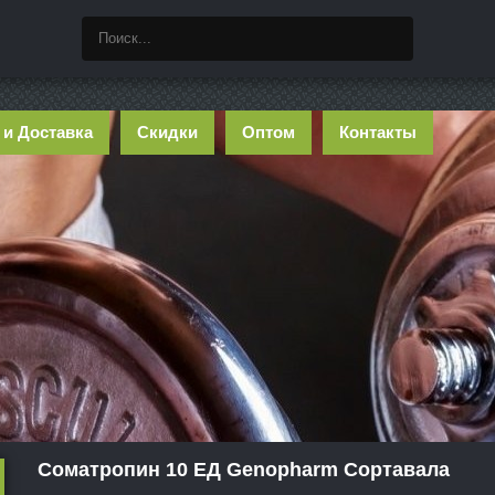
 и Доставка
Скидки
Оптом
Контакты
Соматропин 10 ЕД Genopharm Сортавала