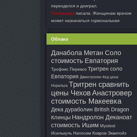
переоделся и доиграл.
Толбанова
писала: Женщинам врачом
может назначаться гормональная.
Облако
Данабола Метан Соло
стоимость Евпатория
Тритрен соло
Трофикс Перевоз
Евпатория
Джинтропин 4ед цена
Тритрен сравнить
Норильск
цены Чехов
Анастровер
стоимость Макеевка
Дека дураболин British Dragon
Нандролон Деканоат
Клинцы
стоимость Ишим
Myotest
Исилькуль
Напосим Ковров
Эквипойз