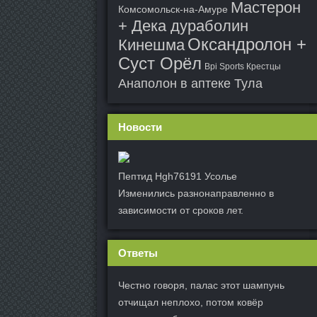
Мастерон
Комсомольск-на-Амуре
+ Дека дураболин
Оксандролон +
Кинешма
Суст Орёл
Bpi Sports Крестцы
Анаполон в аптеке Тула
Новости
Пептид Hgh76191 Усолье
Изменились разнонаправленно в
зависимости от сроков лет.
Ответы
Честно говоря, палас этот шампунь
отчищал неплохо, потом ковёр