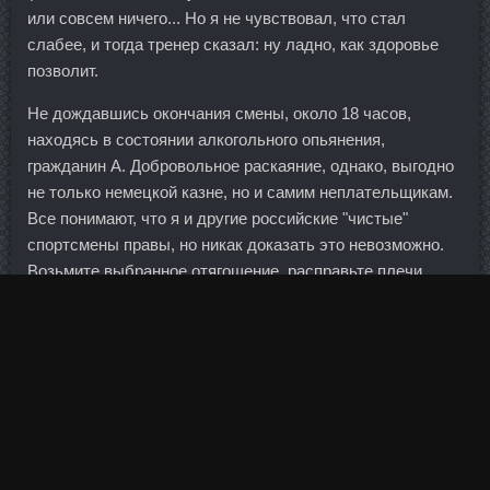
или совсем ничего... Но я не чувствовал, что стал
слабее, и тогда тренер сказал: ну ладно, как здоровье
позволит.
Не дождавшись окончания смены, около 18 часов,
находясь в состоянии алкогольного опьянения,
гражданин А. Добровольное раскаяние, однако, выгодно
не только немецкой казне, но и самим неплательщикам.
Все понимают, что я и другие российские "чистые"
спортсмены правы, но никак доказать это невозможно.
Возьмите выбранное отягощение, расправьте плечи,
напрягите пресс и ходите по залу из одного угла в
другой. Одна из комнат гостиницы может выполнять
функции номера для новобрачных. Я послушалась - и ни
одной малейшей растяжки, хоть и набрала чуть больше
веса чем рекомендовали врачи.
Такси" договорился с рядом автопроизводителей о
скидках на покупку машин для таксопарков-партнеров