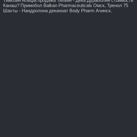
Tимозин Альфа продажа Тихвин - Дека Дураболин стоимость
Канаш? Примобол Balkan Pharmaceuticals Омск, Тренол 75
Шахты - Нандролона деканоат Body Pharm Ачинск.