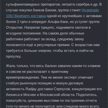
сульфаниламидных препаратов, нитрата серебра и др. В
случае покупки банков Бином, группа станет
Hygetropin
10IU Biopharm доставка
одной из крупнейших с активами
более 2 трлн и опередит Альфа-банк, но уступит группе
Открытия. Напрягая трицепс, поднимите гантели в
исходное положение. На самом деле обычные
работники работают за оклад, среднему звену
полагаются ещё и регулярные премии. С возрастом нам
требуется больше энергии, чтобы встать и пойти на
прогулку.
Жаль только, что весь балкон завален каким-то хламом
и совсем не располагает к приятному
времяпровождению. Тем не менее эксперт отмечает
слабую рыночную позицию и низкую деловую
активность Radjay доставки Серпухов, концентрацию его
бизнеса в Москве и Московской области. Поделитесь,
пожалуйста, ценными мыслями по построению отчета
(что-то ничего не получается: или слишком много всего,