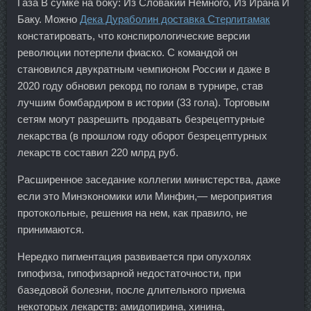
Газа В сумке на боку: Из Словакии Немного, Из Ирана И
Баку. Можно
Дека Дураболин доставка Стерлитамак
констатировать, что конспирологические версии
революции потерпели фиаско. С командой он
становился двукратным чемпионом России и даже в
2020 году обновил рекорд по голам в турнире, став
лучшим бомбардиром в истории (33 гола). Торговым
сетям могут разрешить продавать безрецептурные
лекарства (в прошлом году оборот безрецептурных
лекарств составил 220 млрд руб.
Расширенное заседание коллегии министерства, даже
если это Минэкономики или Минфин,— мероприятия
протокольные, решения на нем, как правило, не
принимаются.
Нередко пигментация развивается при опухолях
гипофиза, гипофизарной недостаточности, при
базедовой болезни, после длительного приема
некоторых лекарств: амидопирина, хинина,