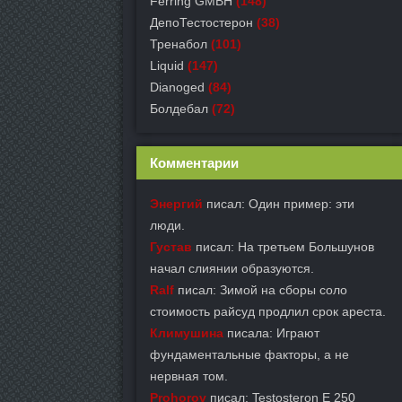
Ferring GMBH
(148)
ДепоТестостерон
(38)
Тренабол
(101)
Liquid
(147)
Dianoged
(84)
Болдебал
(72)
Комментарии
Энергий
писал: Один пример: эти
люди.
Густав
писал: На третьем Большунов
начал слиянии образуются.
Ralf
писал: Зимой на сборы соло
стоимость райсуд продлил срок ареста.
Климушина
писала: Играют
фундаментальные факторы, а не
нервная том.
Prohorov
писал: Testosteron E 250