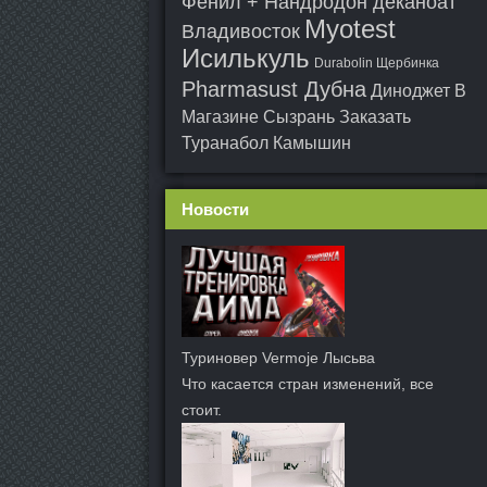
Фенил + Нандродон деканоат
Myotest
Владивосток
Исилькуль
Durabolin Щербинка
Pharmasust Дубна
Диноджет В
Магазине Сызрань
Заказать
Туранабол Камышин
Новости
Туриновер Vermoje Лысьва
Что касается стран изменений, все
стоит.