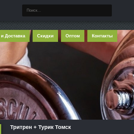
 и Доставка
Скидки
Оптом
Контакты
Тритрен + Турик Томск