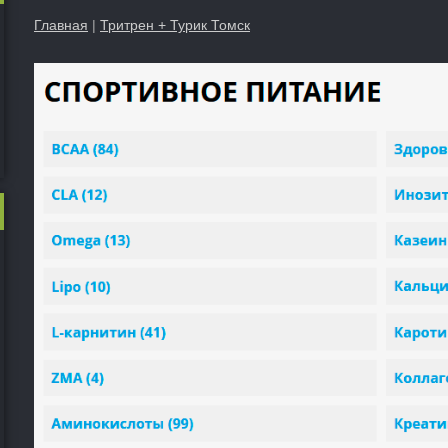
Главная
|
Тритрен + Турик Томск