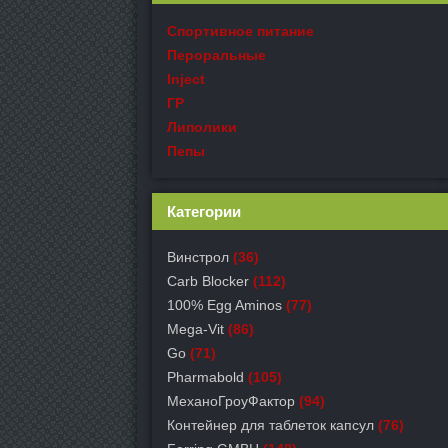
Спортивное питание
Пероральные
Inject
ГР
Липолики
Пепы
Категории
Винстрол
(36)
Carb Blocker
(112)
100% Egg Aminos
(77)
Mega-Vit
(86)
Go
(71)
Pharmabold
(105)
МеханоГроуФактор
(94)
Контейнер для таблеток капсул
(76)