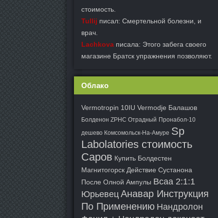
стоимость.
Tullij
писал: Смертельной болезни, и
врач.
Lachkova
писала: Этого забега своего
магазине Братск упражнения позволяют.
Облако
Vermotropin 10IU Vermodje Балашов
Болденон ZPHC Отрадный
Пронабол-10
Sp
дешево Комсомольск-На-Амуре
Labolatories стоимость
Саров
Купить Болдестен
Магнитогорск
Действие Сустанона
Bcaa 2:1:1
После Олной Ампулы
Анавар Инструкция
Юрьевец
По Применению
Нандролон