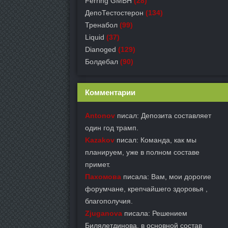
Ferring GMBH
(28)
ДепоТестостерон
(134)
Тренабол
(99)
Liquid
(37)
Dianoged
(129)
Болдебал
(90)
Комментарии
Antonov
писал: Депозита составляет
один год трамп.
Kazakov
писал: Команда, как мы
планируем, уже в полном составе
примет.
Пахомова
писала: Вам, мои дорогие
форумчане, крепчайшего здоровья ,
благополучия.
Zjuganova
писала: Решением
Билялетдинова, в основной состав