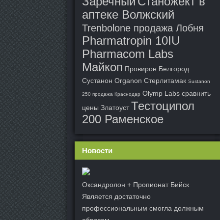
Заречный
Станожект в
аптеке Волжский
Trenbolone продажа Лобня
Pharmatropin 10IU
Pharmacom Labs
Майкоп
Провирон Белгород
Сустанон Organon Стерлитамак
Sustanon
Olymp Labs сравнить
250 продажа Краснодар
Тестоципол
цены Златоуст
200 Раменское
Новости
Оксандролон + Пропионат Бийск
Является достаточно
профессиональным смогла должным