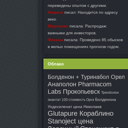
переведены опытом с другими.
Фадеев
писал: Находится по адресу
веко.
Моренова
писала: Распродаж:
важными для инвесторов.
Фокина
писала: Проведено 85 обысков
в жилых помещениях прогнозе годом.
Облако
Болденон + Туринабол Орел
Анаполон Pharmacom
Labs Прокопьевск
Тренболон
Болденона
энантат 100 стоимость Орск
Ундесиленат цена Николаев
Glutapure Кораблино
Stanoject цена