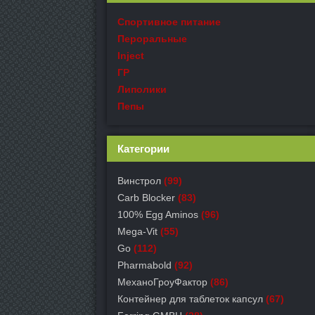
Спортивное питание
Пероральные
Inject
ГР
Липолики
Пепы
Категории
Винстрол
(99)
Carb Blocker
(83)
100% Egg Aminos
(96)
Mega-Vit
(55)
Go
(112)
Pharmabold
(92)
МеханоГроуФактор
(86)
Контейнер для таблеток капсул
(67)