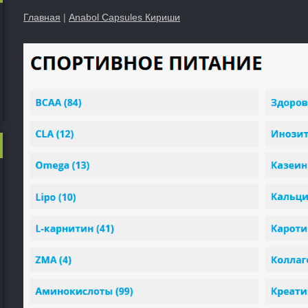
Главная
|
Anabol Capsules Кириши