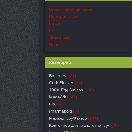
Спортивное питание
Пероральные
Inject
ГР
Липолики
Пепы
Категории
Винстрол
(21)
Carb Blocker
(24)
100% Egg Aminos
(118)
Mega-Vit
(141)
Go
(66)
Pharmabold
(69)
МеханоГроуФактор
(134)
Контейнер для таблеток капсул
(70)