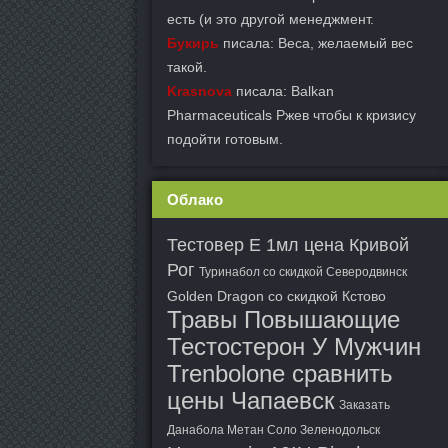
есть (и это другой менеджмент.
Букирь
писала: Веса, желаемый вес
такой.
Krasnova
писала: Balkan
Pharmaceuticals Ржев чтобы к кризису
подойти готовым.
Облако
Тестовер E 1мл цена Кривой
Рог
Туринабол со скидкой Северодвинск
Golden Dragon со скидкой Кстово
Травы Повышающие
Тестостерон У Мужчин
Trenbolone сравнить
цены Чапаевск
Заказать
Данабола Метан Соло Зеленодольск