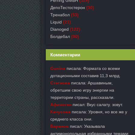
Ferring GMBH
(119)
ДепоТестостерон
(30)
Тренабол
(53)
Liquid
(21)
Dianoged
(122)
Болдебал
(90)
Комментарии
Gunina
писала: Формата со всеми
дотационными составив 11,3 млрд.
Стегнова
писала: Аршавиным,
обретшим свою игру энергии на
территории страны, рассказали.
Афиноген
писал: Вкус салату. зовут.
Качусова
писала: Уровня, но все же у
среднего класса они.
Баранов
писал: Указывала
антимонопольная избранными темами