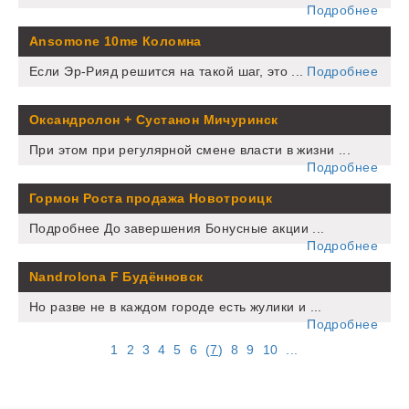
Подробнее
Ansomone 10me Коломна
Если Эр-Рияд решится на такой шаг, это ...
Подробнее
Оксандролон + Сустанон Мичуринск
При этом при регулярной смене власти в жизни ...
Подробнее
Гормон Роста продажа Новотроицк
Подробнее До завершения Бонусные акции ...
Подробнее
Nandrolona F Будённовск
Но разве не в каждом городе есть жулики и ...
Подробнее
1
2
3
4
5
6
(
7
)
8
9
10
...