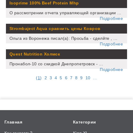
Isoprime 100% Beef Protein Mhp
О рассмотрении отчета управляющей организации ...
Подробнее
Strombaject Aqua сравнить цены Ковров
Ольга из Воронежа писал(а): Просьба - сделйте , ...
Подробнее
Quest Nutrition Холмск
Пронабол-10 со скидкой Днепропетровск - ...
Подробнее
(
1
)
2
3
4
5
6
7
8
9
10
...
Главная
Категории