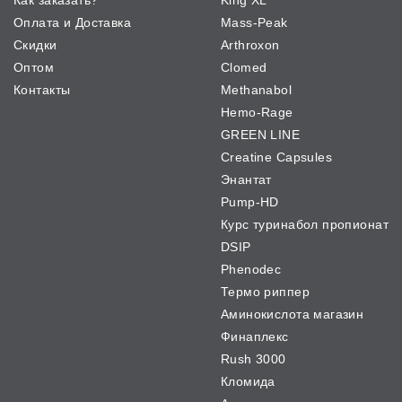
Как заказать?
King XL
Оплата и Доставка
Mass-Peak
Скидки
Arthroxon
Оптом
Clomed
Контакты
Methanabol
Hemo-Rage
GREEN LINE
Creatine Capsules
Энантат
Pump-HD
Курс туринабол пропионат
DSIP
Phenodec
Термо риппер
Аминокислота магазин
Финаплекс
Rush 3000
Кломида