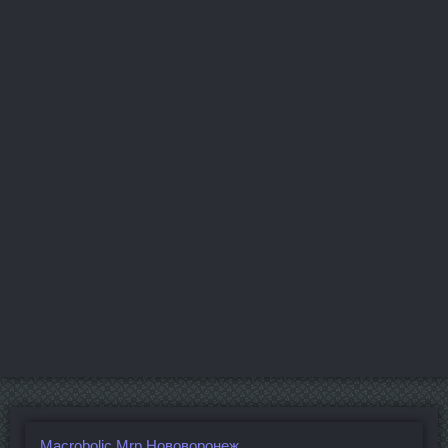
Macrobolic Mrp Нововоронеж