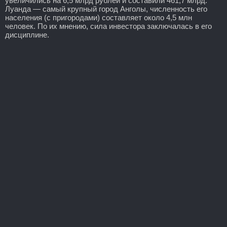
увеличились на 6,5 млрд рублей и составили 461,7 млрд.
Луанда — самый крупный город Анголы, численность его
населения (с пригородами) составляет около 4,5 млн
человек. По их мнению, сила инвестора заключалась в его
дисциплине.